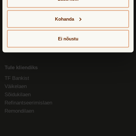
TF Bank AB (publ.) Eesti filiaal
A. H. Tammsaare tee 47
11316 Tallinn, Eesti
Kohanda
Blogi
Ei nõustu
Tule kliendiks
TF Bankist
Väikelaen
Sõidukilaen
Refinantseerimislaen
Remondilaen