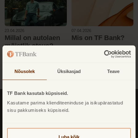
07.04.2026
23.04.2026
Mis on TF Bank?
Millal on autolaen
mõistlik otsus?
Loe lähemalt
Loe lähemalt
Nõusolek
Üksikasjad
Teave
TF Bank kasutab küpsiseid.
Kasutame parima klienditeeninduse ja isikupärastatud
sisu pakkumiseks küpsiseid.
Postiaadress:
Luba kõik