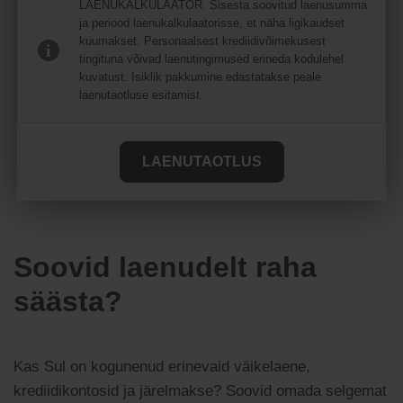
LAENUKALKULAATOR. Sisesta soovitud laenusumma
ja periood laenukalkulaatorisse, et näha ligikaudset
kuumakset. Personaalsest krediidivõimekusest
tingituna võivad laenutingimused erineda kodulehel
kuvatust. Isiklik pakkumine edastatakse peale
laenutaotluse esitamist.
LAENUTAOTLUS
Soovid laenudelt raha
säästa?
Kas Sul on kogunenud erinevaid väikelaene,
krediidikontosid ja järelmakse? Soovid omada selgemat