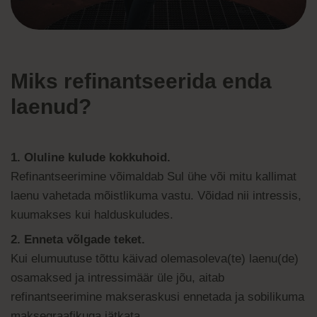
Miks refinantseerida enda
laenud?
1. Oluline kulude kokkuhoid.
Refinantseerimine võimaldab Sul ühe või mitu kallimat
laenu vahetada mõistlikuma vastu. Võidad nii intressis,
kuumakses kui halduskuludes.
2. Enneta võlgade teket.
Kui elumuutuse tõttu käivad olemasoleva(te) laenu(de)
osamaksed ja intressimäär üle jõu, aitab
refinantseerimine makseraskusi ennetada ja sobilikuma
maksegraafikuga jätkata.