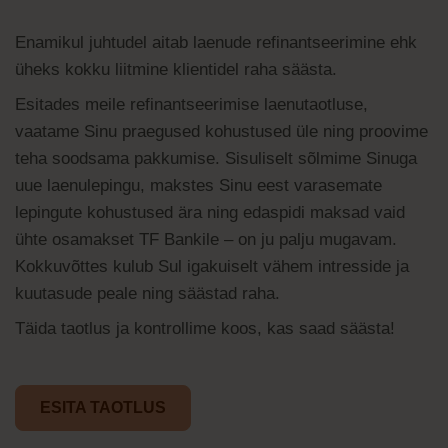
Enamikul juhtudel aitab laenude refinantseerimine ehk
üheks kokku liitmine klientidel raha säästa.
Esitades meile refinantseerimise laenutaotluse,
vaatame Sinu praegused kohustused üle ning proovime
teha soodsama pakkumise. Sisuliselt sõlmime Sinuga
uue laenulepingu, makstes Sinu eest varasemate
lepingute kohustused ära ning edaspidi maksad vaid
ühte osamakset TF Bankile – on ju palju mugavam.
Kokkuvõttes kulub Sul igakuiselt vähem intresside ja
kuutasude peale ning säästad raha.
Täida taotlus ja kontrollime koos, kas saad säästa!
ESITA TAOTLUS