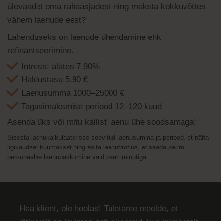
ülevaadet oma rahaasjadest ning maksta kokkuvõttes
vähem laenude eest?
Lahenduseks on laenude ühendamine ehk
refinantseerimine.
Intress: alates 7,90%
Haldustasu 5,90 €
Laenusumma 1000–25000 €
Tagasimaksmise periood 12–120 kuud
Asenda üks või mitu kallist laenu ühe soodsamaga!
Sisesta laenukalkulaatorisse soovitud laenusumma ja periood, et näha
ligikaudset kuumakset ning esita laenutaotlus, et saada parim
personaalne laenupakkumine vaid paari minutiga.
Hea klient, ole hoolas! Tuletame meelde, et