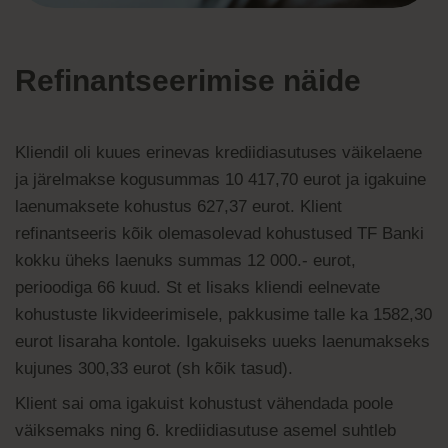
Refinantseerimise näide
Kliendil oli kuues erinevas krediidiasutuses väikelaene
ja järelmakse kogusummas 10 ­­­­­417,70 eurot ja igakuine
laenumaksete kohustus 627,37 eurot. Klient
refinantseeris kõik olemasolevad kohustused TF Banki
kokku üheks laenuks summas 12 ­000.- eurot,
perioodiga 66 kuud. St et lisaks kliendi eelnevate
kohustuste likvideerimisele, pakkusime talle ka 1582,30
eurot lisaraha kontole. Igakuiseks uueks laenumakseks
kujunes 300,33 eurot (sh kõik tasud).
Klient sai oma igakuist kohustust vähendada poole
väiksemaks ning 6. krediidiasutuse asemel suhtleb