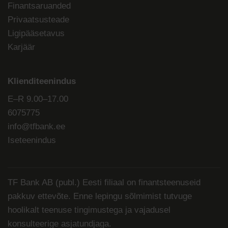
Finantsaruanded
Privaatsusteade
Ligipääsetavus
Karjäär
Klienditeenindus
E–R 9.00–17.00
6075775
info@tfbank.ee
Iseteenindus
TF Bank AB (publ.) Eesti filiaal on finantsteenuseid
pakkuv ettevõte. Enne lepingu sõlmimist tutvuge
hoolikalt teenuse tingimustega ja vajadusel
konsulteerige asjatundjaga.