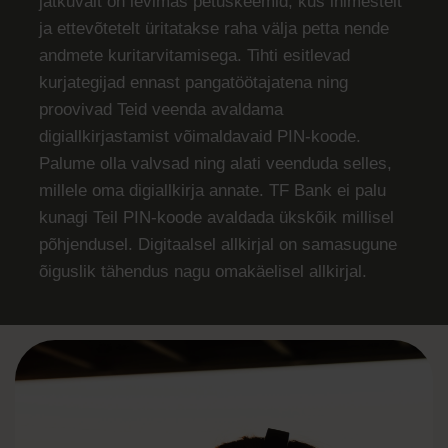
jätkuvalt on levimas petuskeemid, kus inimestelt
ja ettevõtetelt üritatakse raha välja petta nende
andmete kuritarvitamisega. Tihti esitlevad
kurjategijad ennast pangatöötajatena ning
proovivad Teid veenda avaldama
digiallkirjastamist võimaldavaid PIN-koode.
Palume olla valvsad ning alati veenduda selles,
millele oma digiallkirja annate. TF Bank ei palu
kunagi Teil PIN-koode avaldada ükskõik millisel
põhjendusel. Digitaalsel allkirjal on samasugune
õiguslik tähendus nagu omakäelisel allkirjal.